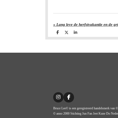
«
Lang leve de herfstvakantie en de gr
D
D
S
e
e
h
l
e
a
e
l
r
n
e
I
F
n
a
Bruce Lee© is een geregistreerd handelsmerk van ©
s
c
t
e
© anno 2000 Stichting Jun Fan Jeet Kune Do Ne