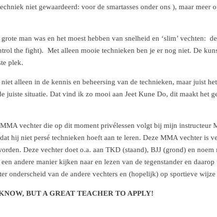
techniek niet gewaardeerd: voor de smartasses onder ons ), maar meer o
 grote man was en het moest hebben van snelheid en ‘slim’ vechten: de
ontrol the fight). Met alleen mooie technieken ben je er nog niet. De ku
te plek.
t niet alleen in de kennis en beheersing van de technieken, maar juist he
e juiste situatie. Dat vind ik zo mooi aan Jeet Kune Do, dit maakt het ge
MA vechter die op dit moment privélessen volgt bij mijn instructeur 
s dat hij niet persé technieken hoeft aan te leren. Deze MMA vechter is
worden. Deze vechter doet o.a. aan TKD (staand), BJJ (grond) en noe
 een andere manier kijken naar en lezen van de tegenstander en daarop
ter onderscheid van de andere vechters en (hopelijk) op sportieve wijze 
KNOW, BUT A GREAT TEACHER TO APPLY!