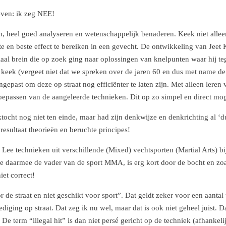
even: ik zeg NEE!
, heel goed analyseren en wetenschappelijk benaderen. Keek niet allee
e en beste effect te bereiken in een gevecht. De ontwikkeling van Jeet 
iaal brein die op zoek ging naar oplossingen van knelpunten waar hij t
en keek (vergeet niet dat we spreken over de jaren 60 en dus met name de 
past om deze op straat nog efficiënter te laten zijn. Met alleen leren 
 toepassen van de aangeleerde technieken. Dit op zo simpel en direct mo
tocht nog niet ten einde, maar had zijn denkwijze en denkrichting al ‘d
esultaat theorieën en beruchte principes!
e technieken uit verschillende (Mixed) vechtsporten (Martial Arts) bij 
e daarmee de vader van de sport MMA, is erg kort door de bocht en zo
iet correct!
 de straat en niet geschikt voor sport”. Dat geldt zeker voor een aantal 
ediging op straat. Dat zeg ik nu wel, maar dat is ook niet geheel juist. 
De term “illegal hit” is dan niet persé gericht op de techniek (afhankeli