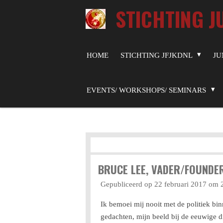
STICHTING J
Ga
direct
naar
de
HOME
STICHTING JFJKDNL
JU
hoofdinhoud
EVENTS/ WORKSHOPS/ SEMINARS
BRUCE LEE, VADER/FOUND
Gepubliceerd op 22 februari 2017 om 
Ik bemoei mij nooit met de politiek bin
gedachten, mijn beeld bij de eeuwige d