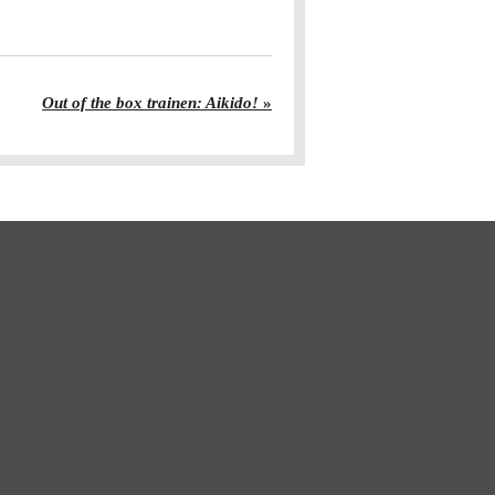
Out of the box trainen: Aikido!
»